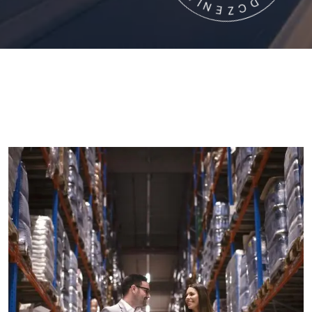
D
Ś
A
W
I