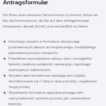
A
n
t
r
a
g
s
f
o
r
m
u
l
a
r
Um Ihnen einen besseren Service bieten zu können, bitten wir
Sie, die Informationen, die Sie auf dem Anfrageformular
hinterlassen, aktuell, korrekt und verständlich zu halten.
Informacje zawarte w formularzu dostarczają
podstawowych danych do bezpiecznego i bezbłędnego
planowania procesu transportu.
Prawidłowe wprowadzenie adresu, daty i szczegółów
ładunku zwiększa wydajność operacyjną i zapobiega
ewentualnym zakłóceniom.
Aktualne dane kontaktowe ułatwiają nam szybkie
skontaktowanie się z Tobą w razie potrzeby i wyjaśnienie
Twojej prośby.
Wypełnienie formularza zapytania pomaga nam
zoptymalizować zarówno procesy, jak i zadowolenie
klientów.