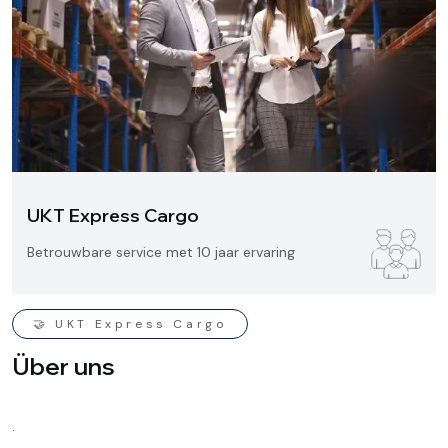
UKT Express Cargo
Betrouwbare service met 10 jaar ervaring
🤝 UKT Express Cargo
Ü
b
e
r
u
n
s
.