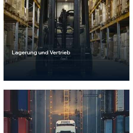
Lagerung und Vertrieb
Als UKT Express Cargo bieten wir unseren Kunden mit
unseren Lager- und Distributionsdienstleistungen eine
umfassende Unterstützung bei logistischen Prozessen.
Dank unserer modernen Infrastruktur, großen
Lagerflächen und einem erfahrenen Team sorgen wir
dafür, dass Ihre Produkte sicher gelagert werden und
die Distributionsprozesse reibungslos verlaufen.
Przejdź do strony