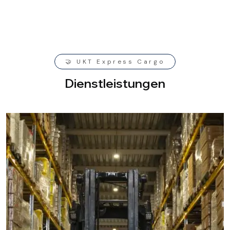
🤝 UKT Express Cargo
D
i
e
n
s
t
l
e
i
s
t
u
n
g
e
n