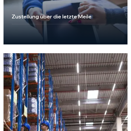
Zustellung über die letzte Meile
UKT Express Cargo bietet mit seinen Last-Mileage-
Zustelldiensten zuverlässige und pünktliche Lösungen in
der kritischsten Phase des Lieferprozesses. Unser
Service, der bis an die Haustür Ihrer Kunden reicht,
unterstützt Ihr Unternehmen dabei, die
Kundenzufriedenheit zu erhöhen und Markentreue
aufzubauen.
Przejdź do strony