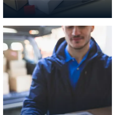
UKT Express Cargo bietet schnelle und zuverlässige
Transportlösungen, die den Anforderungen des
digitalen Zeitalters mit E-Commerce-
Logistikdienstleistungen gerecht werden. Wir bieten
professionelle Unterstützung in jeder Phase von der
Lagerung bis zur Auslieferung, um die
Lieferkettenprozesse von Online-Unternehmen zu
erleichtern.
Przejdź do strony