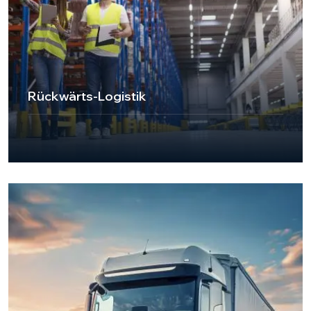
Rückwärts-Logistik
UKT Express Cargo bietet seinen Kunden professionelle
Lösungen für Rücknahme-, Recycling- und
Wiederverwendungsprozesse mit Reverse Logistics
Services. In dieser wichtigen Phase der Lieferkette
tragen wir zu den Nachhaltigkeitszielen Ihres
Unternehmens bei, indem wir sowohl umweltfreundliche
als auch kosteneffektive Dienstleistungen anbieten.
Przejdź do strony