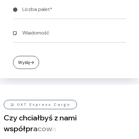
Wyślij
🤝 UKT Express Cargo
C
z
y
c
h
c
i
a
ł
b
y
ś
z
n
a
m
i
w
s
p
ó
ł
p
r
a
c
o
w
a
ć
?