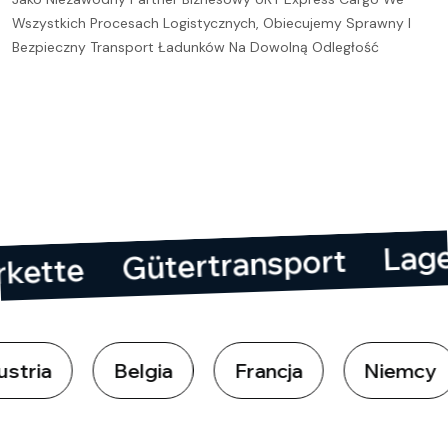
Wszystkich Procesach Logistycznych, Obiecujemy Sprawny I
Bezpieczny Transport Ładunków Na Dowolną Odległość
Gütertransport
 Lieferkette
Belgia
Francja
Niemcy
H