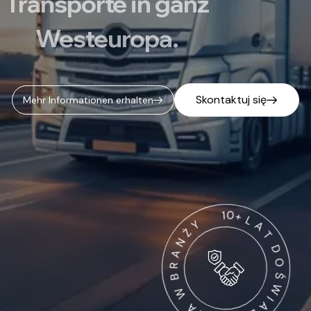
Transporte in ganz
Westeuropa.
Skontaktuj się
Über uns
Skontaktuj się
Mehr Informationen erhalten
Skontaktuj się
Weiter zur Seite
Skontaktuj się
Neuigkeiten von uns
N
Ż
A
Y
R
B
1
W
0
+
A
L
I
A
N
T
E
Z
D
C
O