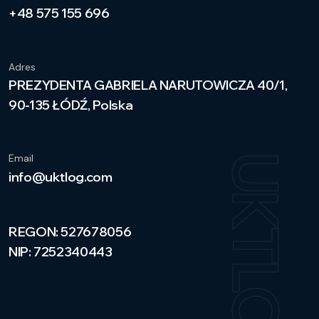
+48 575 155 696
Adres
PREZYDENTA GABRIELA NARUTOWICZA 40/1,
90-135 ŁÓDŹ, Polska
Email
UKTLOG
info@uktlog.com
REGON: 527678056
NIP: 7252340443