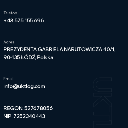
Telefon
+48 575 155 696
Adres
PREZYDENTA GABRIELA NARUTOWICZA 40/1,
90-135 ŁÓDŹ, Polska
Email
UKTLOG
info@uktlog.com
REGON: 527678056
NIP: 7252340443