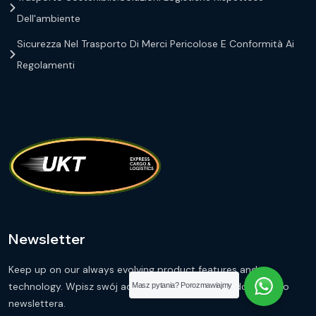
Dell'ambiente
Sicurezza Nel Trasporto Di Merci Pericolose E Conformità Ai
Regolamenti
Newsletter
Keep up on our always evolving product features and
technology. Wpisz swój adres e-mail i zapisz się do naszego
Masz pytania? Porozmawiajmy
newslettera.