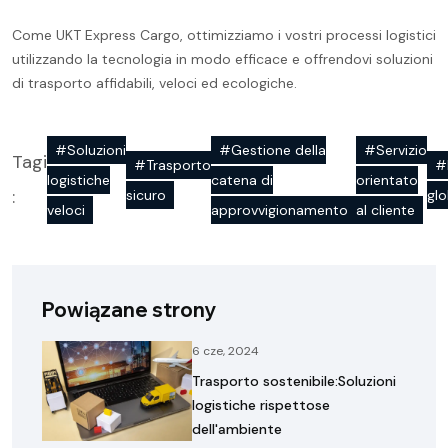
Come UKT Express Cargo, ottimizziamo i vostri processi logistici
utilizzando la tecnologia in modo efficace e offrendovi soluzioni
di trasporto affidabili, veloci ed ecologiche.
#Soluzioni
#Gestione della
#Servizio
Tagi
#Trasporto
#
logistiche
catena di
orientato
:
sicuro
glo
veloci
approvvigionamento
al cliente
Powiązane strony
6 cze, 2024
Trasporto sostenibile:Soluzioni
logistiche rispettose
dell'ambiente