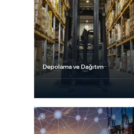
Depolama ve Dağıtım
UKT Express Cargo olarak, depolama ve
dağıtım hizmetlerimizle müşterilerimize
lojistik süreçlerinde eksiksiz destek
sunuyoruz. Modern altyapımız, geniş
depolama alanlarımız ve deneyimli
ekibimiz sayesinde, ürünlerinizin güvenli