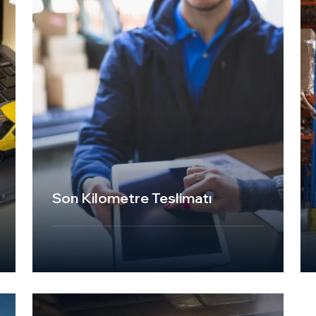
taşınmasını sağlıyoruz.
Przejdź do strony
Son Kilometre Teslimatı
UKT Express Cargo, son kilometre
teslimatı hizmetleriyle, teslimat sürecinin
en kritik aşamasında güvenilir ve
zamanında çözümler sunar.