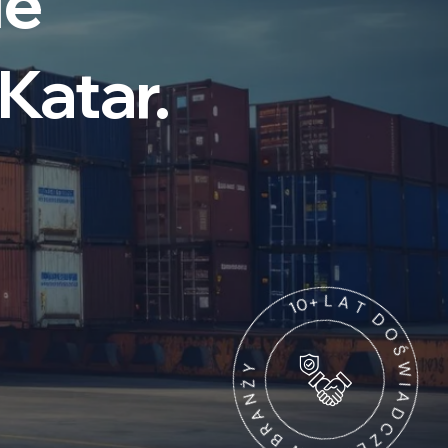
ılıkta
ağıdır.
Y
Ż
N
1
0
A
+
R
L
B
A
W
T
D
A
O
I
N
Ś
E
W