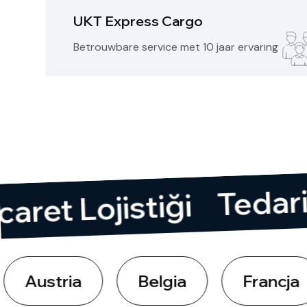
UKT Express Cargo
Betrouwbare service met 10 jaar ervaring
T
E-ticaret Lojistiği
ria
Belgia
Francja
N