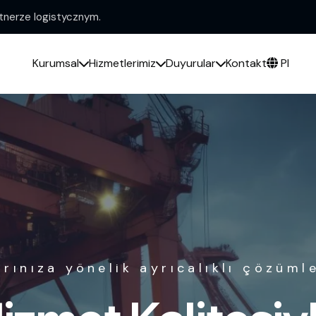
nerze logistycznym.
Kurumsal
Hizmetlerimiz
Duyurular
Kontakt
Pl
izmetlerimiz Batı Avrupa genelin