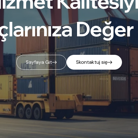
ararası taşımac
lir bir çözüm ort
Daha fazla bilgi al
Sayfaya Git
Skontaktuj się
Skontaktuj się
Bizden Haberler
Hakkımızda
Skontaktuj się
Skontaktuj się