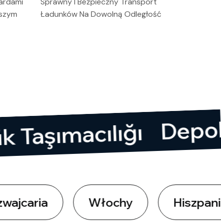
ardami
Sprawny I Bezpieczny Transport
aszym
Ładunków Na Dowolną Odległość
Yük Taşımacılığı
i
a
Włochy
Hiszpania