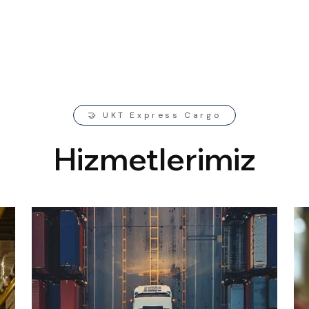
🤝 UKT Express Cargo
H
i
z
m
e
t
l
e
r
i
m
i
z