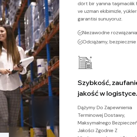
dört bir yanına taşımacılık
ve uzman ekibimizle, yükler
garantisi sunuyoruz.
Niezawodne rozwiązania 
Odciążamy, bezpiecznie
Szybkość, zaufanie
jakość w logistyce
Dążymy Do Zapewnienia
Terminowej Dostawy,
Maksymalnego Bezpieczeń
Jakości Zgodnie Z