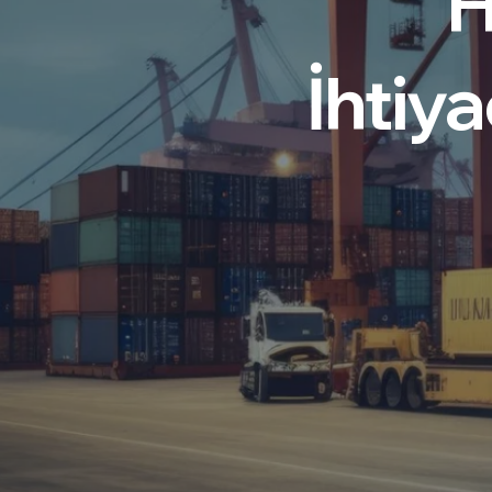
Ulusl
güveni