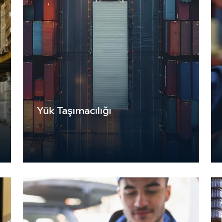
Yük Taşımacılığı
UKT Express Cargo, yük taşımacılığı
hizmetlerinde uzmanlaşmış, güvenilir ve
müşteri odaklı bir lojistik firmasıdır. 3.5
tonluk araç filomuz ve deneyimli
ekibimizle, Batı Avrupa genelinde
yüklerinizin güvenli ve zamanında