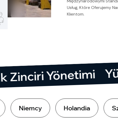
Międzynarodowymi Stand
Usług, Które Oferujemy N
Klientom.
edarik Zinciri Yönetim
iemcy
Holandia
Szwajcari