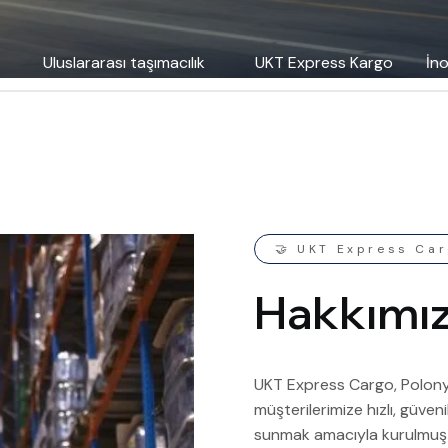
Uluslararası taşımacılık
UKT Express Kargo
İno
🤝 UKT Express Ca
H
a
k
k
ı
m
ı
UKT Express Cargo, Polonya m
müşterilerimize hızlı, güven
sunmak amacıyla kurulmuştu