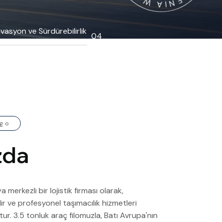
Z
I
C
A
D
vasyon ve Sürdürebilirlik
rgo
z
d
a
erkezli bir lojistik firması olarak,
ilir ve profesyonel taşımacılık hizmetleri
r. 3.5 tonluk araç filomuzla, Batı Avrupa'nın