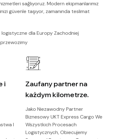
 hizmetleri sağlıyoruz. Modern ekipmanlarımız
inizi güvenle taşıyor, zamanında teslimat
logistyczne dla Europy Zachodniej
 przewozimy
 i
Zaufany partner na
.
każdym kilometrze.
Jako Niezawodny Partner
Biznesowy UKT Express Cargo We
stwa I
Wszystkich Procesach
Logistycznych, Obiecujemy