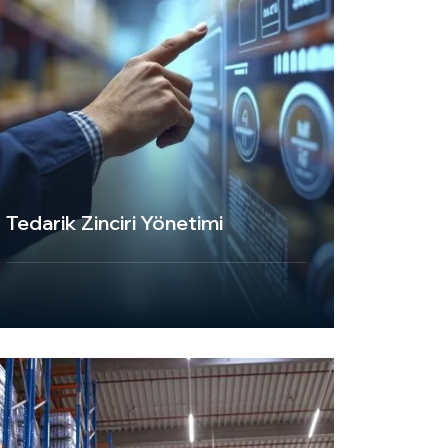
Tedarik Zinciri Yönetimi
UKT Express Cargo, tedarik zinciri
yönetimi hizmetleriyle, işletmelerin lojistik
süreçlerini optimize etmelerine ve
rekabet avantajı kazanmalarına yardımcı
olur. Modern teknolojiler, uzman ekip ve
güçlü lojistik altyapımız sayesinde tedarik