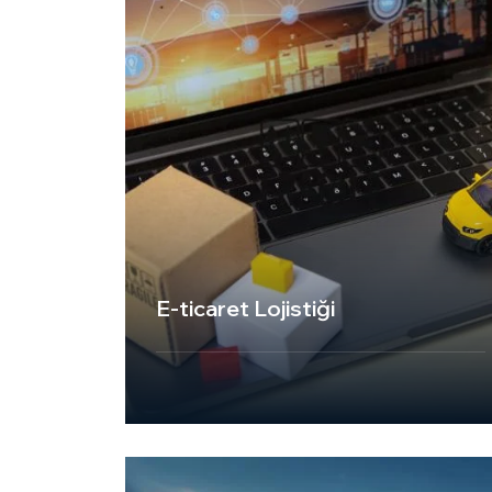
bir şekilde saklanmasını ve dağıtım
süreçlerinin sorunsuz bir şekilde
yürütülmesini sağlıyoruz.
Przejdź do strony
E-ticaret Lojistiği
UKT Express Cargo, e-ticaret lojistiği
hizmetleriyle dijital çağın ihtiyaçlarına
uygun, hızlı ve güvenilir taşımacılık
çözümleri sunar. Online satış yapan