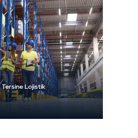
zincirinizin her adımında sorunsuz ve
verimli bir hizmet sunuyoruz.
Przejdź do strony
Tersine Lojistik
UKT Express Cargo, tersine lojistik
hizmetleriyle müşterilerimize iade, geri
dönüşüm ve yeniden kullanım
süreçlerinde profesyonel çözümler