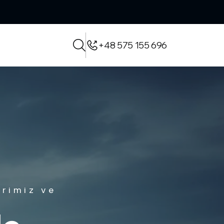
+48 575 155 696
de