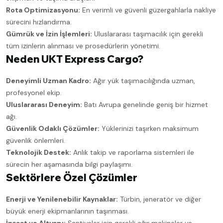
Rota Optimizasyonu:
En verimli ve güvenli güzergahlarla nakliye
sürecini hızlandırma.
Gümrük ve İzin İşlemleri:
Uluslararası taşımacılık için gerekli
tüm izinlerin alınması ve prosedürlerin yönetimi.
Neden UKT Express Cargo?
Deneyimli Uzman Kadro:
Ağır yük taşımacılığında uzman,
profesyonel ekip.
Uluslararası Deneyim:
Batı Avrupa genelinde geniş bir hizmet
ağı.
Güvenlik Odaklı Çözümler:
Yüklerinizi taşırken maksimum
güvenlik önlemleri.
Teknolojik Destek:
Anlık takip ve raporlama sistemleri ile
sürecin her aşamasında bilgi paylaşımı.
Sektörlere Özel Çözümler
Enerji ve Yenilenebilir Kaynaklar:
Türbin, jeneratör ve diğer
büyük enerji ekipmanlarının taşınması.
İnşaat ve Altyapı:
Şantiyeler için gerekli ağır makineler ve