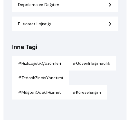
Depolama ve Dağıtım
E-ticaret Lojistiği
Inne Tagi
#HızlıLojistikÇözümleri
#GüvenliTaşımacılık
#TedarikZinciriYönetimi
#MüşteriOdaklıHizmet
#KüreselErişim