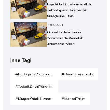
Lojistikte Dijitalleşme: Akıllı
Teknolojilerin Taşımacılık
Süreçlerine Etkisi
7 cze, 2024
Global Tedarik Zinciri
Yönetiminde Verimlilik
Artırmanın Yolları
Inne Tagi
#HızlıLojistikÇözümleri
#GüvenliTaşımacılık
#TedarikZinciriYönetimi
#MüşteriOdaklıHizmet
#KüreselErişim