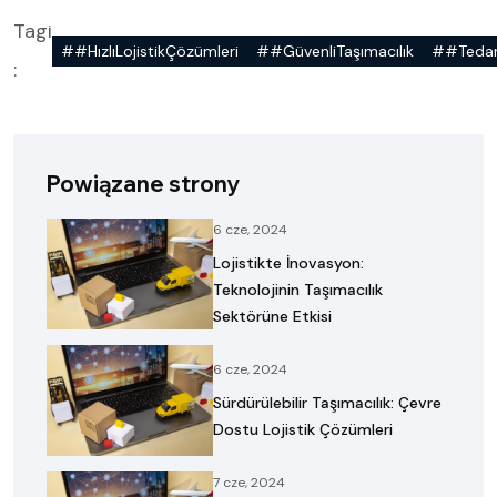
Tagi
##HızlıLojistikÇözümleri
##GüvenliTaşımacılık
##Tedari
:
Powiązane strony
6 cze, 2024
Lojistikte İnovasyon:
Teknolojinin Taşımacılık
Sektörüne Etkisi
6 cze, 2024
Sürdürülebilir Taşımacılık: Çevre
Dostu Lojistik Çözümleri
7 cze, 2024