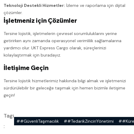
Teknoloji Destekli Hizmetler:
İzleme ve raporlama için dijital
çözümler.
İşletmeniz için Çözümler
Tersine lojistik, işletmelerin çevresel sorumluluklarını yerine
getirirken aynı zamanda operasyonel verimlilik sağlamalarına
yardımcı olur. UKT Express Cargo olarak, süreçlerinizi
kolaylaştırmak için buradayız.
İletişime Geçin
Tersine lojistik hizmetlerimiz hakkında bilgi almak ve işletmenizi
sürdürülebilir bir geleceğe taşımak için hemen bizimle iletişime
geçin!
Tagi
##GüvenliTaşımacılık
##TedarikZinciriYönetimi
##Küres
: