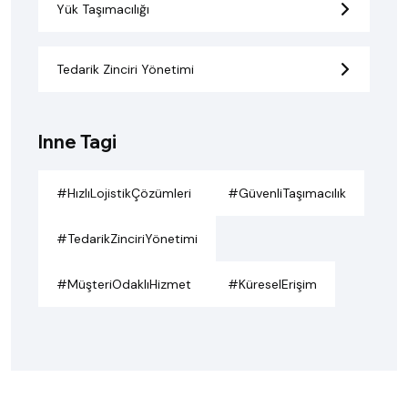
Yük Taşımacılığı
Tedarik Zinciri Yönetimi
Inne Tagi
#HızlıLojistikÇözümleri
#GüvenliTaşımacılık
#TedarikZinciriYönetimi
#MüşteriOdaklıHizmet
#KüreselErişim